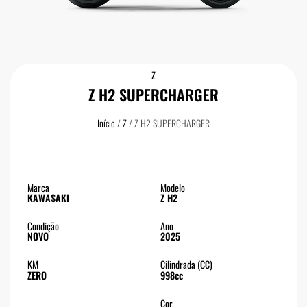
Z
Z H2 SUPERCHARGER
Início
/
Z
/ Z H2 SUPERCHARGER
Marca
Modelo
KAWASAKI
Z H2
Condição
Ano
NOVO
2025
KM
Cilindrada (CC)
ZERO
998cc
Cor