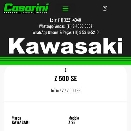
Loja: (11) 3221-4348
WhatsApp Vendas: (11) 9 4368 3337
WhatsApp Oficina & Peças: (11) 9 5316-5210
Z
Z 500 SE
Início
/
Z
/ Z 500 SE
Marca
Modelo
KAWASAKI
Z SE