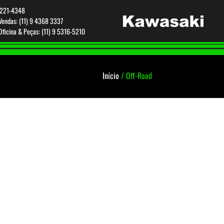
 3221-4348
endas: (11) 9 4368 3337
ficina & Peças: (11) 9 5316-5210
Início
/ Off-Road